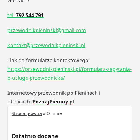
Gorcach?
tel.
792 544 791
przewodnikpieninski@gmail.com
kontakt@przewodnikpieninski.pl
Link do formularza kontaktowego:
https://przewodnikpieninski.pl/formularz-zapytania-
o-usluge-przewodnicka/
Internetowy przewodnik po Pieninach i
okolicach:
PoznajPieniny.pl
Strona główna
»
O mnie
Ostatnio dodane