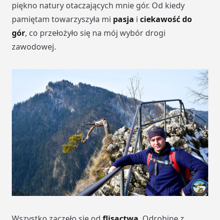
piękno natury otaczających mnie gór. Od kiedy
pamiętam towarzyszyła mi
pasja
i
ciekawość do
gór
, co przełożyło się na mój wybór drogi
zawodowej.
Wszystko zaczęło się od
flisactwa
. Odrobinę z