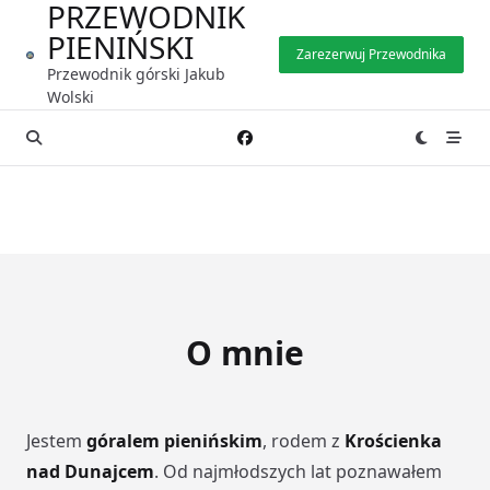
PRZEWODNIK
Skip
to
PIENIŃSKI
Zarezerwuj Przewodnika
content
Przewodnik górski Jakub
Wolski
O mnie
Jestem
góralem pienińskim
, rodem z
Krościenka
nad Dunajcem
. Od najmłodszych lat poznawałem