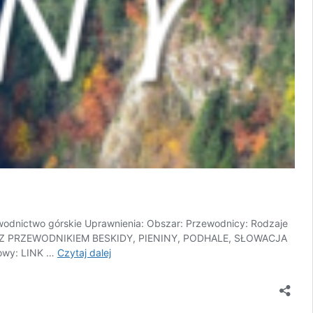
ewodnictwo górskie Uprawnienia: Obszar: Przewodnicy: Rodzaje
IECZKI Z PRZEWODNIKIEM BESKIDY, PIENINY, PODHALE, SŁOWACJA
Wycieczki
iowy: LINK …
Czytaj dalej
i
warsztaty
dla
grup