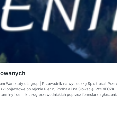
izowanych
em Warsztaty dla grup | Przewodnik na wycieczkę Spis treści: Prz
ieczki objazdowe po rejonie Pienin, Podhala i na Słowację. WYC
 terminy i cennik usług przewodnickich poprzez formularz zgłoszen