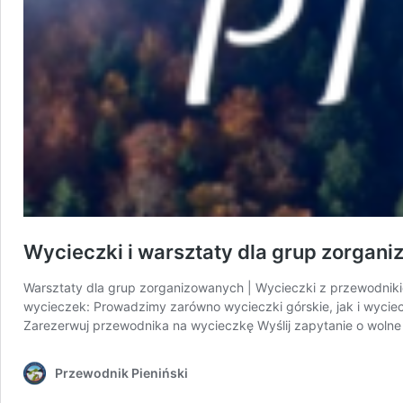
Wycieczki i warsztaty dla grup zorgan
Warsztaty dla grup zorganizowanych | Wycieczki z przewodniki
wycieczek: Prowadzimy zarówno wycieczki górskie, jak i wyc
Zarezerwuj przewodnika na wycieczkę Wyślij zapytanie o wolne
Przewodnik Pieniński